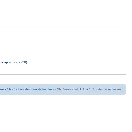
exergestelogs
(38)
eam
•
Alle Cookies des Boards löschen
• Alle Zeiten sind UTC + 1 Stunde [ Sommerzeit ]