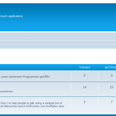
 touch applications
THEMEN
BEITRÄ
0
0
 den unten stehenden Programmen gehÃ¶rt
14
23
h vornehmen
3
7
Gen.) to help people to talk using a minimal set of
licht Menschen durch DrÃ¼cken von KnÃ¶pfen eine