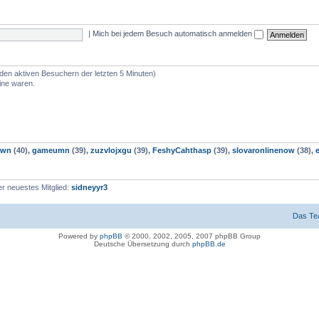
|
Mich bei jedem Besuch automatisch anmelden
 den aktiven Besuchern der letzten 5 Minuten)
ine waren.
own
(40),
gameumn
(39),
zuzvlojxgu
(39),
FeshyCahthasp
(39),
slovaronlinenow
(38),
r neuestes Mitglied:
sidneyyr3
Das T
Powered by
phpBB
© 2000, 2002, 2005, 2007 phpBB Group
Deutsche Übersetzung durch
phpBB.de