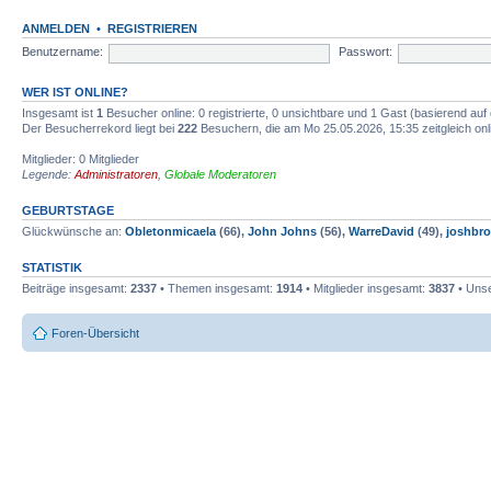
ANMELDEN
•
REGISTRIEREN
Benutzername:
Passwort:
WER IST ONLINE?
Insgesamt ist
1
Besucher online: 0 registrierte, 0 unsichtbare und 1 Gast (basierend auf
Der Besucherrekord liegt bei
222
Besuchern, die am Mo 25.05.2026, 15:35 zeitgleich onl
Mitglieder: 0 Mitglieder
Legende:
Administratoren
,
Globale Moderatoren
GEBURTSTAGE
Glückwünsche an:
Obletonmicaela
(66),
John Johns
(56),
WarreDavid
(49),
joshbr
STATISTIK
Beiträge insgesamt:
2337
• Themen insgesamt:
1914
• Mitglieder insgesamt:
3837
• Unse
Foren-Übersicht