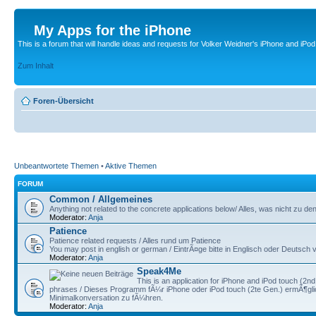
My Apps for the iPhone
This is a forum that will handle ideas and requests for Volker Weidner's iPhone and iPod
Zum Inhalt
Foren-Übersicht
Unbeantwortete Themen
•
Aktive Themen
FORUM
Common / Allgemeines
Anything not related to the concrete applications below/ Alles, was nicht zu
Moderator:
Anja
Patience
Patience related requests / Alles rund um Patience
You may post in english or german / EintrÃ¤ge bitte in Englisch oder Deutsc
Moderator:
Anja
Speak4Me
This is an application for iPhone and iPod touch (2nd 
phrases / Dieses Programm fÃ¼r iPhone oder iPod touch (2te Gen.) ermÃ¶g
Minimalkonversation zu fÃ¼hren.
Moderator:
Anja