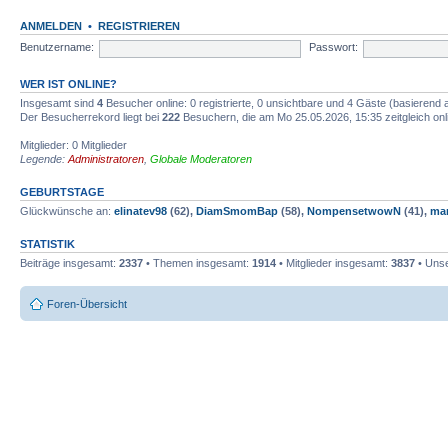
ANMELDEN
•
REGISTRIEREN
Benutzername:
Passwort:
WER IST ONLINE?
Insgesamt sind
4
Besucher online: 0 registrierte, 0 unsichtbare und 4 Gäste (basierend 
Der Besucherrekord liegt bei
222
Besuchern, die am Mo 25.05.2026, 15:35 zeitgleich onl
Mitglieder: 0 Mitglieder
Legende:
Administratoren
,
Globale Moderatoren
GEBURTSTAGE
Glückwünsche an:
elinatev98
(62),
DiamSmomBap
(58),
NompensetwowN
(41),
man
STATISTIK
Beiträge insgesamt:
2337
• Themen insgesamt:
1914
• Mitglieder insgesamt:
3837
• Unse
Foren-Übersicht