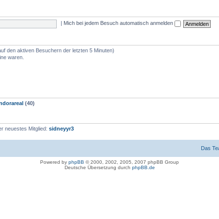
|
Mich bei jedem Besuch automatisch anmelden
auf den aktiven Besuchern der letzten 5 Minuten)
ine waren.
dorareal
(40)
r neuestes Mitglied:
sidneyyr3
Das T
Powered by
phpBB
© 2000, 2002, 2005, 2007 phpBB Group
Deutsche Übersetzung durch
phpBB.de