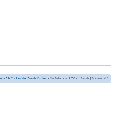
eam
•
Alle Cookies des Boards löschen
• Alle Zeiten sind UTC + 1 Stunde [ Sommerzeit ]