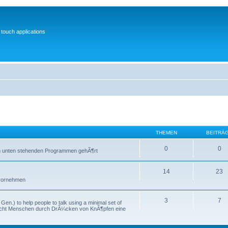
 touch applications
THEMEN
BEITRÄ
0
0
 den unten stehenden Programmen gehÃ¶rt
14
23
h vornehmen
3
7
Gen.) to help people to talk using a minimal set of
licht Menschen durch DrÃ¼cken von KnÃ¶pfen eine